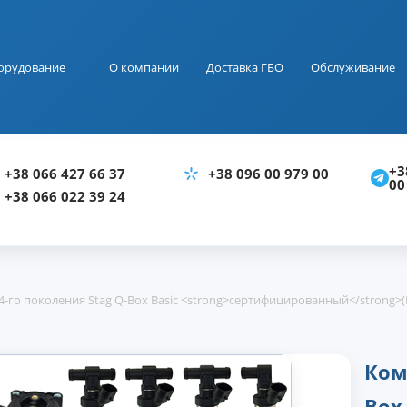
орудование
О компании
Доставка ГБО
Обслуживание
+3
+38 066 427 66 37
+38 096 00 979 00
00
+38 066 022 39 24
4-го поколения Stag Q-Box Basic <strong>сертифицированный</strong>
Ком
Box 