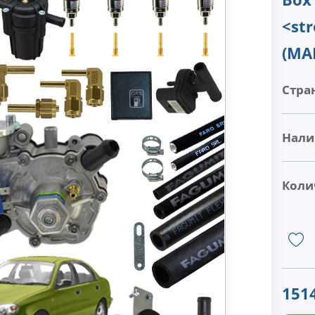
<st
(МА
Стра
Нали
Коли
151