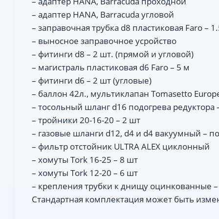
– адаптер HANA, Barracuda проходной
– адаптер HANA, Barracuda угловой
– заправочная трубка d8 пластиковая Faro – 1.
– выносное заправочное усройство
– фитинги d8 – 2 шт. (прямой и угловой)
– магистраль пластиковая d6 Faro – 5 м
– фитинги d6 – 2 шт (угловые)
– баллон 42л., мультиклапан Tomasetto Europ
– тосольный шланг d16 подогрева редуктора –
– тройники 20-16-20 – 2 шт
– газовые шланги d12, d4 и d4 вакуумный – по
– фильтр отстойник ULTRA ALEX циклонный
– хомуты Tork 16-25 – 8 шт
– хомуты Tork 12-20 – 6 шт
– крепления трубки к днищу оцинкованные –
Стандартная комплектация может быть изме