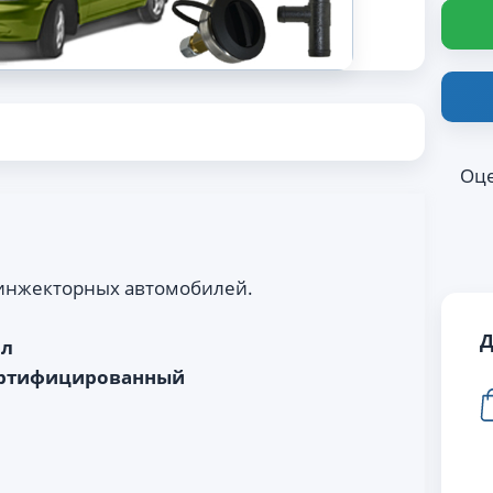
Оце
 инжекторных автомобилей.
Д
ал
ртифицированный