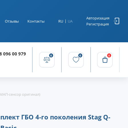
Авторизация
Отзывы
Контакты
RU
UA
Регистрация
8 096 00 979
0
0
0
(МАП-сенсор оригинал)
плект ГБО 4-го поколения Stag Q-
Basic