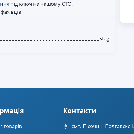
іння
під ключ на нашому СТО.
 фахівців.
Stag
рмацiя
Контакти
г товарів
смт. Пісочин, Полтавске 