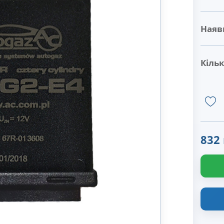
Наявн
Кільк
832