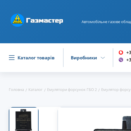
Автомобільне газове обла
+3
Каталог товарів
Виробники
+3
Головна
Каталог
Емулятори форсунок ГБО 2
Емулятор форсун