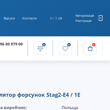
Авторизація
Відгуки
Контакти
RU
UA
Реєстрація
96 00 979 00
0
0
0
лятор форсунок Stag2-E4 / 1E
на виробник:
Польща