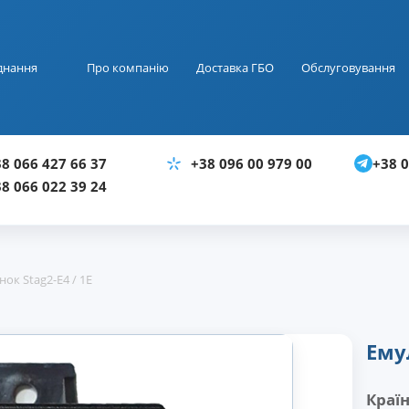
днання
Про компанію
Доставка ГБО
Обслуговування
+38 0
8 066 427 66 37
+38 096 00 979 00
8 066 022 39 24
ок Stag2-E4 / 1E
Ему
Краї