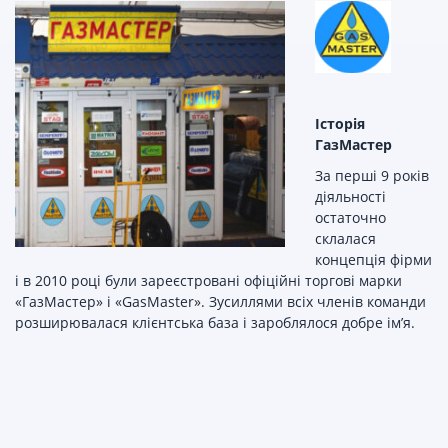
Історія
ГазМастер
За перші 9 років
діяльності
остаточно
склалася
концепція фірми
і в 2010 році були зареєстровані офіційні торгові марки
«ГазМастер» і «GasMaster». Зусиллями всіх членів команди
розширювалася клієнтська база і зароблялося добре ім’я.