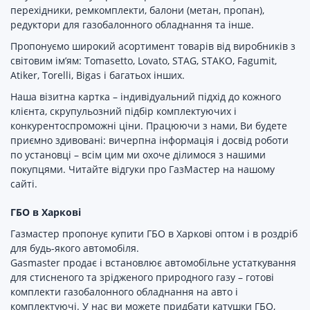
перехідники, ремкомплекти, балони (метан, пропан),
редуктори для газобалонного обладнання та інше.
Пропонуємо широкий асортимент товарів від виробників з
світовим ім’ям: Tomasetto, Lovato, STAG, STAKO, Fagumit,
Atiker, Torelli, Bigas і багатьох інших.
Наша візитна картка – індивідуальний підхід до кожного
клієнта, скрупульозний підбір комплектуючих і
конкурентоспроможні ціни. Працюючи з нами, Ви будете
приємно здивовані: вичерпна інформація і досвід роботи
по установці – всім цим ми охоче ділимося з нашими
покупцями. Читайте відгуки про ГазМастер на нашому
сайті.
ГБО в Харкові
Газмастер пропонує купити ГБО в Харкові оптом і в роздріб
для будь-якого автомобіля.
Gasmaster продає і встановлює автомобільне устаткування
для стисненого та зрідженого природного газу – готові
комплекти газобалонного обладнання на авто і
комплектуючі. У нас ви можете придбати катушки ГБО,