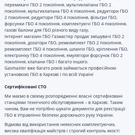
перемикачі ГБО 2 покоління, мультиклапана ГБО 2
покоління, мультиклапана ГБО 4 покоління, редуктори ГБО
2 покоління, редуктори ГБО 4 покоління, фільтри ГБО,
форсунки ГБО 4 покоління, комплектуючі ГБО 4 покоління,
газові балони для ГБО різного виду газу.
Інтернет магазин ГБО Газмастер продає змішувачі ГБО 2
покоління, дозатори ГБО, ремкомплект ГБО 2 покоління,
ремкомплект ГБО 4 покоління, шланги ГБО, кріплення ГБО,
електроніку ГБО 4 покоління, емулятори форсунок ГБО 2
покоління, клапани ГБО і багато іншого.
Gasmaster вже багато років займається професійною
установкою ГБО в Харкові і по всій Україні
Cертифіковані СТО
Ми маємо в своєму розпорядженні власні сертифіковані
станціями технічного обслуговування – в Харкові. Таким
чином, Вам не потрібно шукати документи для реєстрації
ГБО в Управлінні безпеки дорожнього руху України.
Відмова від використання неякісних комплектуючих,
висока кваліфікація майстрів і строгий контроль якості