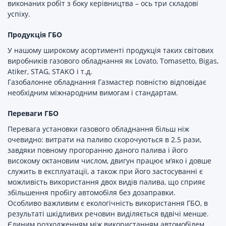
виконаних робіт з боку керівництва – ось три складові
успіху.
Продукцiя ГБО
У нашому широкому асортименті продукція таких світових
виробників газового обладнання як Lovato, Tomasetto, Bigas,
Atiker, STAG, STAKO і т.д.
Газобалонне обладнання Газмастер повністю відповідає
необхідним міжнародним вимогам і стандартам.
Переваги ГБО
Перевага установки газового обладнання більш ніж
очевидно: витрати на паливо скорочуються в 2.5 рази,
завдяки повному прогоранню даного палива і його
високому октановим числом, двигун працює м’яко і довше
служить в експлуатації, а також при його застосуванні є
можливість використання двох видів палива, що сприяє
збільшення пробігу автомобіля без дозаправки.
Особливо важливим є екологічність використання ГБО, в
результаті шкідливих речовин виділяється вдвічі менше.
Єдиним розходженням між використанням автомобілем