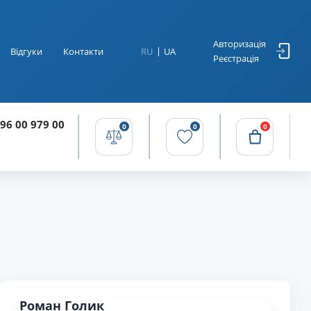
Авторизація
Відгуки
Контакти
RU
UA
Реєстрація
96 00 979 00
0
0
0
Роман Голик