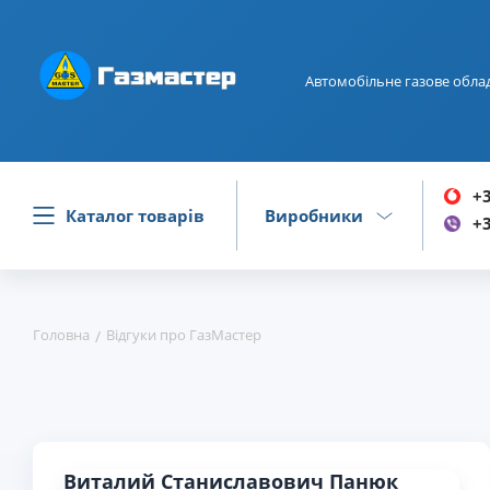
Автомобільне газове обла
+3
Каталог товарів
Виробники
+3
Головна
Відгуки про ГазМастер
Виталий Станиславович Панюк