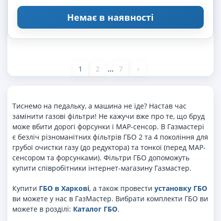
Немає в наявності
...
1
2
7
›
Тиснемо на педальку, а машина не їде? Настав час
замінити газові фільтри! Не кажучи вже про те, що бруд
може вбити дорогі форсунки і MAP-сенсор. В Газмастері
є безліч різноманітних фільтрів ГБО 2 та 4 покоління для
грубої очистки газу (до редуктора) та тонкої (перед MAP-
сенсором та форсунками). Фільтри ГБО допоможуть
купити співробітники інтернет-магазину Газмастер.
Купити
ГБО в Харкові
, а також провести
установку ГБО
ви можете у нас в ГазМастер. Вибрати комплекти ГБО ви
можете в розділі:
Каталог ГБО
.