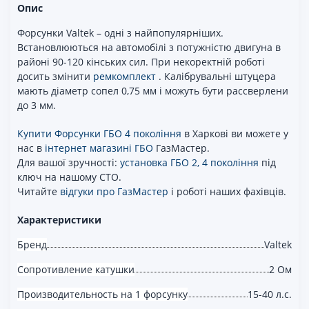
Опис
Форсунки Valtek – одні з найпопулярніших.
Встановлюються на автомобілі з потужністю двигуна в
районі 90-120 кінських сил. При некоректній роботі
досить змінити
ремкомплект
. Калібрувальні штуцера
мають діаметр сопел 0,75 мм і можуть бути рассверлени
до 3 мм.
Купити Форсунки ГБО 4 покоління
в Харкові ви можете у
нас в
інтернет магазині ГБО
ГазМастер.
Для вашої зручності:
установка ГБО 2, 4 покоління
під
ключ на нашому СТО.
Читайте
відгуки про ГазМастер
і роботі наших фахівців.
Характеристики
Бренд
Valtek
Сопротивление катушки
2 Ом
Производительность на 1 форсунку
15-40 л.с.