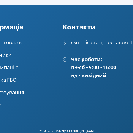
рмацiя
Контакти
г товарів
смт. Пісочин, Полтавске 
ники
Час роботи:
омпанію
пн-сб - 9:00 - 16:00
нд - вихідний
вка ГБО
говування
и
© 2026 - Все права защищены