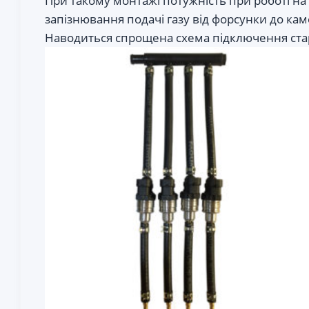
При такому монтажі потужність при роботі на 
запізнювання подачі газу від форсунки до кам
Наводиться спрощена схема підключення ста