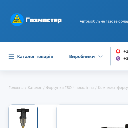
Автомобільне газове обла
+3
Каталог товарів
Виробники
+3
Головна
Каталог
Форсунки ГБО 4 покоління
Комплект: форсу