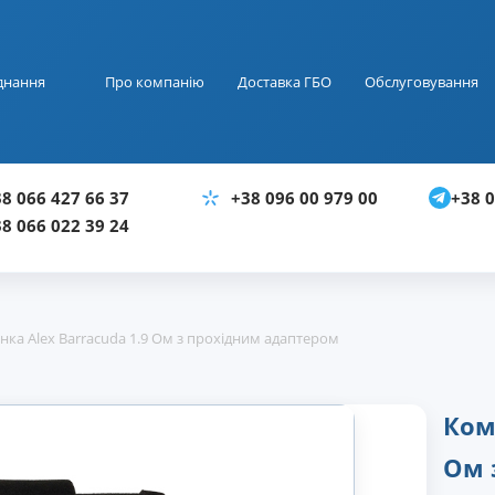
днання
Про компанію
Доставка ГБО
Обслуговування
+38 0
8 066 427 66 37
+38 096 00 979 00
8 066 022 39 24
нка Alex Barracuda 1.9 Ом з прохідним адаптером
Ком
Ом 