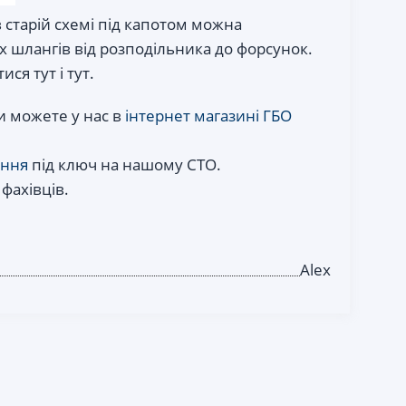
 старій схемі під капотом можна
 шлангів від розподільника до форсунок.
я тут і тут.
и можете у нас в
інтернет магазині ГБО
іння
під ключ на нашому СТО.
 фахівців.
Alex