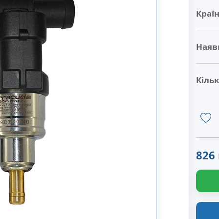
Краї
Наявн
Кільк
826