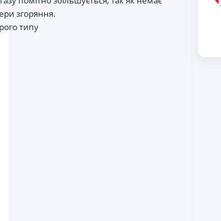
газу помітно збільшується, так як немає
ери згоряння.
рого типу