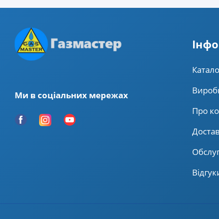
Iнфо
Катало
Вироб
Ми в соціальних мережах
Про к
Доста
Обслу
Відгук