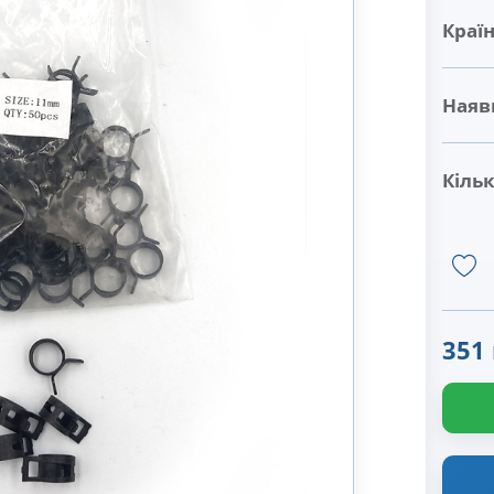
Краї
Наявн
Кільк
351