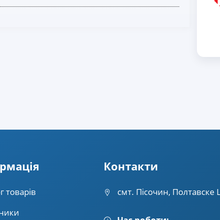
рмацiя
Контакти
г товарів
смт. Пісочин, Полтавске 
ники
Час роботи: