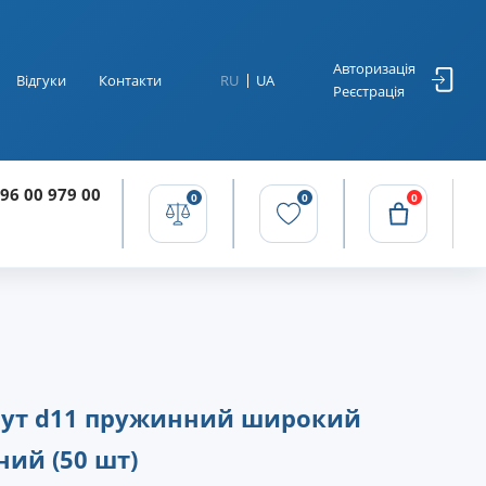
Авторизація
Відгуки
Контакти
RU
UA
Реєстрація
96 00 979 00
0
0
0
ут d11 пружинний широкий
ний (50 шт)