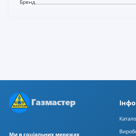
Бренд
Iнфо
Катало
Вироб
Ми в соціальних мережах