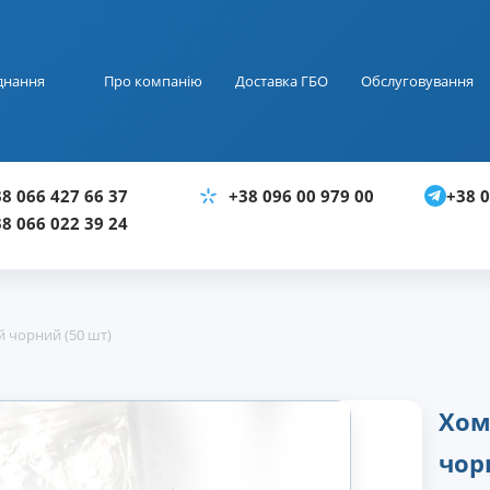
днання
Про компанію
Доставка ГБО
Обслуговування
+38 0
8 066 427 66 37
+38 096 00 979 00
8 066 022 39 24
 чорний (50 шт)
Хом
чор