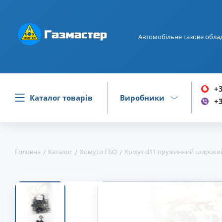
Автомобільне газове обла
+3
Каталог товарів
Виробники
+3
Головна
Каталог
Хомути ГБО
Хомут d11 пружинний широкий