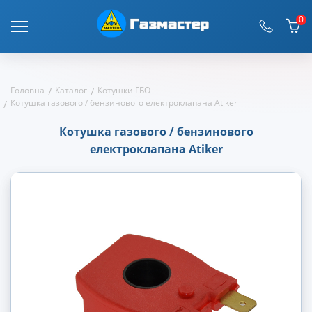
0
Головна
Каталог
Котушки ГБО
Котушка газового / бензинового електроклапана Atiker
Котушка газового / бензинового
електроклапана Atiker