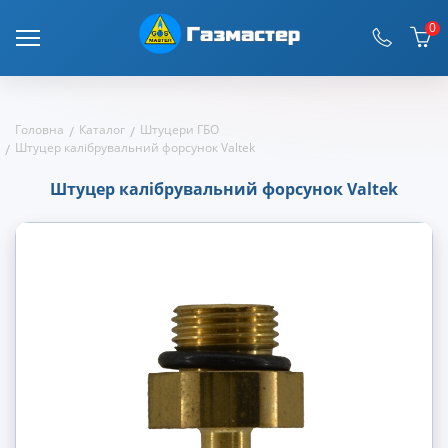
0
Головна
Каталог
Штуцери ГБО
Штуцер калібрувальний форсунок Valtek
Штуцер калібрувальний форсунок Valtek