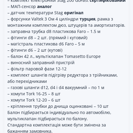
– комплект електроніки Stag 200 GoFast
сертифікований
– МАП-сенсор
аналог
– датчик температури Stag
оригінал
– форсунки Valtek 3 Ом 4 циліндри
турция
, рамка з
монтажним комплектом дюз, штуцерів та амортизаторів.
– заправна трубка d8 пластикова Faro – 1.5 м
– фітинги d8 – 2 шт. (прямий і кутовий)
– магістраль пластикова d6 Faro – 5 м
– фітинги d6 – 2 шт (кутові)
– балон 42 л., мультіклапан Tomasetto Europe
– виносний заправний пристрій
– фільтр паровой фази 12-12
– комплект шлангів підігріву редуктора з трійниками,
або перехідниками
– газові шланги d12, d4 і d4 вакуумний – по 1 м
– хомути Tork 16-25 – 8 шт
– хомути Tork 12-20 – 6 шт
– кріплення трубки до днища оцинковані – 10 шт
Балон підбирається індивідуально по автомобілю,
мультиклапан підбирається по балону.
Стандартна комплектація може бути змінена за
бажанням замовника.