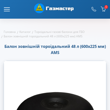
0
Головна
Каталог
Тороідальні газові балони для ГБО
Балон зовнішній тороідальний 48 л (600х225 мм) AMS
Балон зовнішній тороідальний 48 л (600х225 мм)
AMS