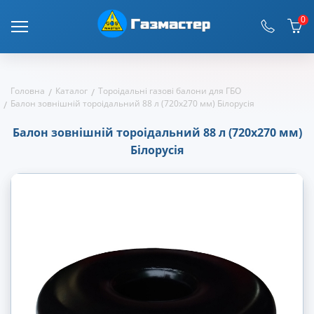
0
Головна
Каталог
Тороідальні газові балони для ГБО
Балон зовнішній тороідальний 88 л (720х270 мм) Білорусія
Балон зовнішній тороідальний 88 л (720х270 мм)
Білорусія